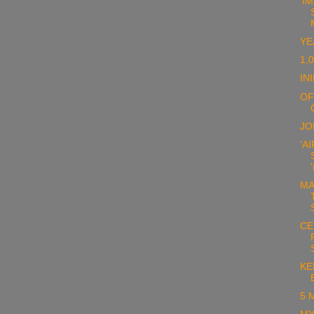
'I
YE
1,
IN
OF
JO
'A
MA
CE
KE
5 