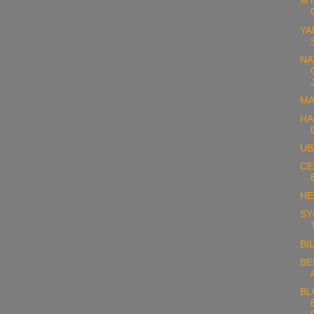
MY
YA
NA
MA
HA
UB
CE
HE
SY
BI
BE
BL