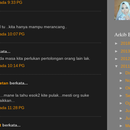
pada 9:33 PG
l tu ..kita hanya mampu merancang..
Arkib 
pada 10:07 PG
►
201
►
201
ata...
da masa kita perlukan pertolongan orang lain lak.
►
201
pada 10:14 PG
▼
201
►
D
►
N
retan
berkata...
►
Ok
an...mane la tahu esok2 kite pulak...mesti org suke
►
S
aikkan...
►
O
pada 11:28 PG
►
Ju
►
J
t
berkata...
►
M