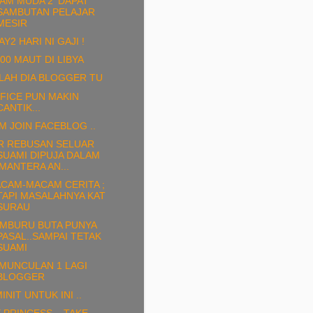
MAM MUDA 2' DAPAT
SAMBUTAN PELAJAR
MESIR
AY2 HARI NI GAJI !
000 MAUT DI LIBYA
ILAH DIA BLOGGER TU
FICE PUN MAKIN
CANTIK...
M JOIN FACEBLOG ..
IR REBUSAN SELUAR
SUAMI DIPUJA DALAM
'MANTERA AN...
CAM-MACAM CERITA ;
TAPI MASALAHNYA KAT
SURAU
MBURU BUTA PUNYA
PASAL..SAMPAI TETAK
SUAMI
MUNCULAN 1 LAGI
BLOGGER
MINIT UNTUK INI ..