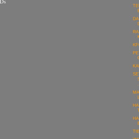
aDs
TE
DA
RA
KF
PE
KA
SE
.
MA
HA
HA
TIB