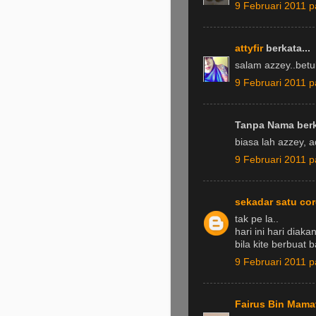
9 Februari 2011 
attyfir
berkata...
salam azzey..betu
9 Februari 2011 
Tanpa Nama berk
biasa lah azzey, a
9 Februari 2011 
sekadar satu co
tak pe la..
hari ini hari diak
bila kite berbuat b
9 Februari 2011 
Fairus Bin Mama