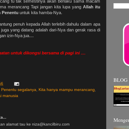
ancang tu tak semestinya akan berlaku sama macam
uma merancang Tapi jangan kita lupa yang
Allah itu
n Penentu
untuk kita hamba-Nya.
antung penuh kepada Allah terlebih dahulu dalam apa
a juga yang datang adalah dari-Nya dan gerak rasa di
gan izin-Nya jua....
atan untuk dikongsi bersama di pagi ini ....
BLOG
56
a Penentu segalanya
,
Kita hanya mampu merancang
,
ai manusia
a...
Mengen
an alamat tau ke niza@kancilbiru.com