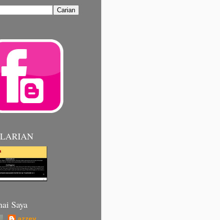
 LARIAN
ai Saya
azzey