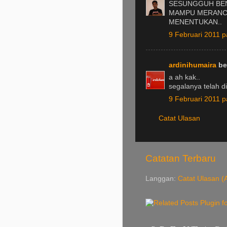
SESUNGGUH BENA
MAMPU MERANCA
MENENTUKAN..
9 Februari 2011 
ardinihumaira
ber
a ah kak..
segalanya telah d
9 Februari 2011 
Catat Ulasan
Catatan Terbaru
Langgan:
Catat Ulasan (