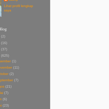
Lihat profil lengkap
saya
Blog
8
(2)
3
(16)
2
(37)
1
(625)
isember
(1)
ovember
(11)
tober
(2)
eptember
(7)
gos
(21)
lai
(7)
un
(6)
ei
(23)