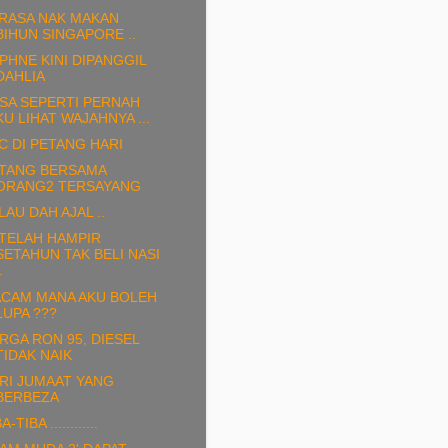
RASA NAK MAKAN
BIHUN SINGAPORE ..
PHNE KINI DIPANGGIL
DAHLIA
SA SEPERTI PERNAH
KU LIHAT WAJAHNYA ...
C DI PETANG HARI
TANG BERSAMA
ORANG2 TERSAYANG
LAU DAH AJAL ..
TELAH HAMPIR
SETAHUN TAK BELI NASI
.
CAM MANA AKU BOLEH
LUPA ???
RGA RON 95, DIESEL
TIDAK NAIK
RI JUMAAT YANG
BERBEZA
A-TIBA ............