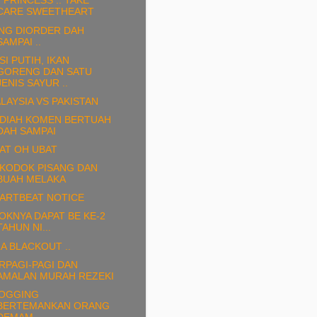
 PRINCESS .. TAKE
CARE SWEETHEART
NG DIORDER DAH
SAMPAI ..
SI PUTIH, IKAN
GORENG DAN SATU
JENIS SAYUR ..
LAYSIA VS PAKISTAN
DIAH KOMEN BERTUAH
DAH SAMPAI
AT OH UBAT
KODOK PISANG DAN
BUAH MELAKA
ARTBEAT NOTICE
OKNYA DAPAT BE KE-2
TAHUN NI...
LA BLACKOUT ..
RPAGI-PAGI DAN
AMALAN MURAH REZEKI
OGGING
BERTEMANKAN ORANG