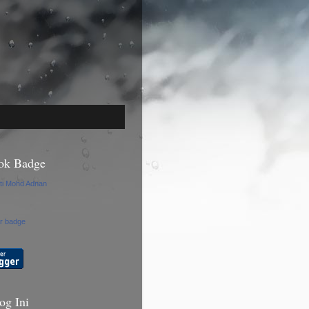
ok Badge
ti Mohd Adnan
r badge
og Ini