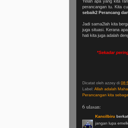
Yelah apa yang kita r
perancangan tu. Kita c
sebaik2 Perancang da
Jadi sama2lah kita berg
juga situasi. Kerana ap
hati kita juga adalah den
*Sekadar pering
Dicatat oleh
azzey
di
08:
Label:
Allah adalah Mah
Perancangan kita sebag
6 ulasan:
Kancilbiru
berkat
jangan lupa emelk