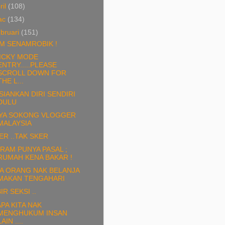
ril
(108)
ac
(134)
bruari
(151)
M SENAMROBIK !
ICKY MODE
ENTRY.....PLEASE
SCROLL DOWN FOR
THE L...
SIANKAN DIRI SENDIRI
DULU
YA SOKONG VLOGGER
MALAYSIA
ER ..TAK SKER
RAM PUNYA PASAL ;
RUMAH KENA BAKAR !
A ORANG NAK BELANJA
MAKAN TENGAHARI
IR SEKSI ..
APA KITA NAK
MENGHUKUM INSAN
LAIN ....