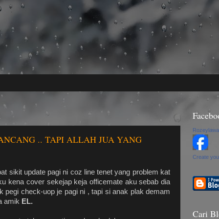
1
Facebo
Rozeylawa
NCANG .. TAPI ALLAH JUA YANG
Create you
 sikit update pagi ni coz line tenet yang problem kat
 aku kena cover sekejap keja officemate aku sebab dia
k pegi check-uop je pagi ni , tapi si anak plak demam
ia amik
EL.
Cari Bl